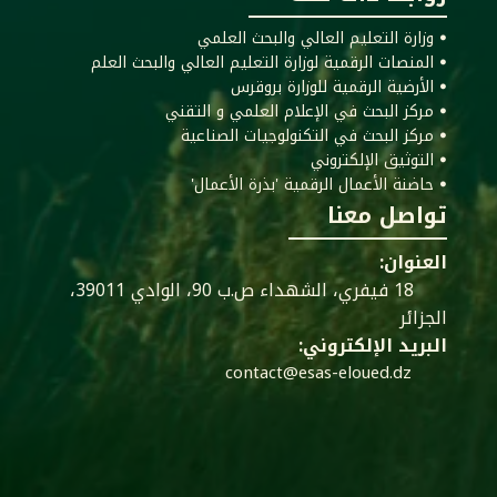
ꔷ وزارة التعليم العالي والبحث العلمي
ꔷ المنصات الرقمية لوزارة التعليم العالي والبحث العلم
ꔷ الأرضية الرقمية للوزارة بروقرس
ꔷ مركز البحث في الإعلام العلمي و التقني
ꔷ مركز البحث في التكنولوجيات الصناعية
ꔷ التوثيق الإلكتروني
ꔷ حاضنة الأعمال الرقمية 'بذرة الأعمال'
تواصل معنا
العنوان:
18 فيفري، الشهداء ص.ب 90، الوادي 39011،
الجزائر
البريد الإلكتروني:
contact@esas-eloued.dz