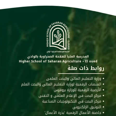
المدرسة العليا للفلاحة الصحراوية بالوادي
Higher School of Saharan Agriculture – El oued
روابط ذات صلة
ꔷ وزارة التعليم العالي والبحث العلمي
ꔷ المنصات الرقمية لوزارة التعليم العالي والبحث العلم
ꔷ الأرضية الرقمية للوزارة بروقرس
ꔷ مركز البحث في الإعلام العلمي و التقني
ꔷ مركز البحث في التكنولوجيات الصناعية
ꔷ التوثيق الإلكتروني
ꔷ حاضنة الأعمال الرقمية 'بذرة الأعمال'