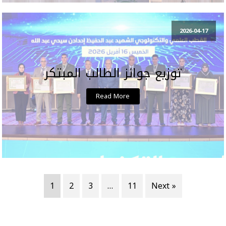
2026-04-17
توزيع جوائز الطالب المبتكر
Read More
1
2
3
…
11
Next »