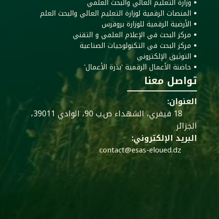
ꔷ وزارة التعليم العالي والبحث العلمي
ꔷ المنصات الرقمية لوزارة التعليم العالي والبحث العلم
ꔷ الأرضية الرقمية للوزارة بروقرس
ꔷ مركز البحث في الإعلام العلمي و التقني
ꔷ مركز البحث في التكنولوجيات الصناعية
ꔷ التوثيق الإلكتروني
ꔷ حاضنة الأعمال الرقمية 'بذرة الأعمال'
تواصل معنا
العنوان:
18 فيفري، الشهداء ص.ب 90، الوادي 39011،
الجزائر
البريد الإلكتروني:
contact@esas-eloued.dz