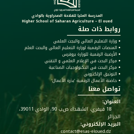
المدرسة العليا للفلاحة الصحراوية بالوادي
Higher School of Saharan Agriculture – El oued
روابط ذات صلة
ꔷ وزارة التعليم العالي والبحث العلمي
ꔷ المنصات الرقمية لوزارة التعليم العالي والبحث العلم
ꔷ الأرضية الرقمية للوزارة بروقرس
ꔷ مركز البحث في الإعلام العلمي و التقني
ꔷ مركز البحث في التكنولوجيات الصناعية
ꔷ التوثيق الإلكتروني
ꔷ حاضنة الأعمال الرقمية 'بذرة الأعمال'
تواصل معنا
العنوان:
18 فيفري، الشهداء ص.ب 90، الوادي 39011،
الجزائر
البريد الإلكتروني:
contact@esas-eloued.dz