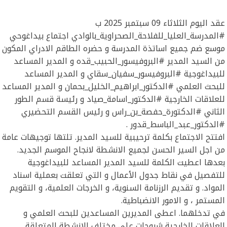
عقد اليوم الثلاثاء 09 سبتمبر 2025 ب
#المدرسة_العليا_للفلاحة_الصحراوية_بالوادي اجتماع بيداغوحي
موسع ضم جميع اساتذة المدرسة و حضره الطاقم الادراي المكون
من السيد المدير #البروفيسور_الحبيب_قده و المدير المساعد
للبيداغوجية #البروفيسور_سفيان_سقاي و المدير المساعد
للبحث العلمي #الدكتور_ابراهيم_الخليل_بحمان و المدير المساعد
للعلاقات الخارجية #الدكتور_اسامة_صياد و رئيسة قسم الطور
الثاني #الدكتورة_حفصة_بن_راس و رئيس القسم التحضيري
#الدكتور_عبد_الباسط_قدور .
افتتح الاجتماع بكلمة ترحيبية للسيد المدير. تلتها توجيهات عامة
من اجل السير الحسن لجميع الانشطة لانجاح الموسم الجديد.
بعدها اعطيت الكلمة للسيد المدير المساعد للبيداغوجية
للتفصيل في نقاط جدول الأعمال و التي تعلقت بعملية اسناد
المواد. و تقديم الرزنامة السنوية، و الخرجات العلمية، و التقويم
المستمر ، و الامور الانضباطية.
في تدخلهما. اعطى المديرين المساعدين للبحث العلمي و
العلاقات الخارجية شروحات على مختلف الانشطة المتعلقة