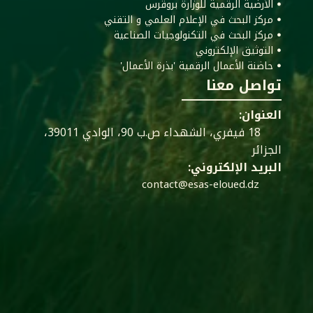
ꔷ الأرضية الرقمية للوزارة بروقرس
ꔷ مركز البحث في الإعلام العلمي و التقني
ꔷ مركز البحث في التكنولوجيات الصناعية
ꔷ التوثيق الإلكتروني
ꔷ حاضنة الأعمال الرقمية 'بذرة الأعمال'
تواصل معنا
العنوان:
18 فيفري، الشهداء ص.ب 90، الوادي 39011،
الجزائر
البريد الإلكتروني:
contact@esas-eloued.dz