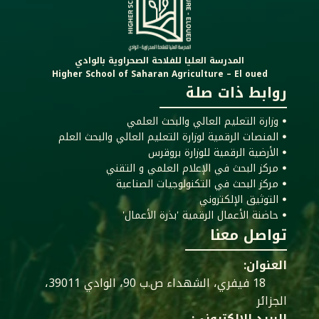
المدرسة العليا للفلاحة الصحراوية بالوادي
Higher School of Saharan Agriculture – El oued
روابط ذات صلة
ꔷ وزارة التعليم العالي والبحث العلمي
ꔷ المنصات الرقمية لوزارة التعليم العالي والبحث العلم
ꔷ الأرضية الرقمية للوزارة بروقرس
ꔷ مركز البحث في الإعلام العلمي و التقني
ꔷ مركز البحث في التكنولوجيات الصناعية
ꔷ التوثيق الإلكتروني
ꔷ حاضنة الأعمال الرقمية 'بذرة الأعمال'
تواصل معنا
العنوان:
18 فيفري، الشهداء ص.ب 90، الوادي 39011،
الجزائر
البريد الإلكتروني: