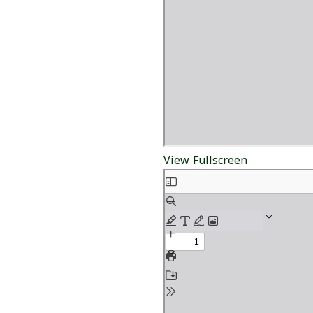
View Fullscreen
Skip
to
PDF
content