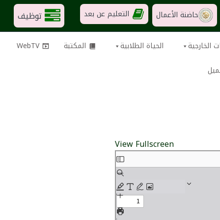
التعليم عن بعد
توظيف
حاضنة الأعمال
ت الخارجية
الحياة الطلابية
المكتبة
WebTV
ميل
View Fullscreen
Skip
to
PDF
content