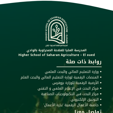
المدرسة العليا للفلاحة الصحراوية بالوادي
Higher School of Saharan Agriculture – El oued
روابط ذات صلة
ꔷ وزارة التعليم العالي والبحث العلمي
ꔷ المنصات الرقمية لوزارة التعليم العالي والبحث العلم
ꔷ الأرضية الرقمية للوزارة بروقرس
ꔷ مركز البحث في الإعلام العلمي و التقني
ꔷ مركز البحث في التكنولوجيات الصناعية
ꔷ التوثيق الإلكتروني
ꔷ حاضنة الأعمال الرقمية 'بذرة الأعمال'
تواصل معنا