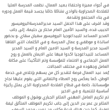
في أجواء مميزة واحتفاءً بـعيد العمال، نظمت المدرسة العليا
للفلاحة الصحراوية بالوادي نشاطًا خاصًا يجسد قيمة العمل ودوره
في بناء المجتمع وتقدمه.
وقد اشرف على هذا الحفل السيد مديرالمدرسةالبروفيسور
الحبيب قده، والسيد الأمين العام مختار بن حليمة، إلى جانب
المدير المساعد للبيداغوجيا البروفيسور سفيان سقاي ،و بحضور
اساتذة و موظفي و عمال المدرسة. و في الكلمات التي القاها
السيد مدير المدرسة و السيد الامين العام و السيد المدير
المساعد للبيداغوجيا اكدوا فيها على الايمان بالعمل و روح
العمل الجماعي و الانتماء للمؤسسة وتم التأكيدًا على مكانة
العامل وجهوده في مختلف المجالات.
يُعد عيد العمال فرصة لتقدير كل من يسهم بإخلاص في خدمة
الوطن، كما يعكس روح العطاء والتفاني التي يقوم عليها نجاح
مؤسساتنا، خاصة في قطاع الفلاحة الصحراوية الذي يمثل ركيزة
أساسية للتنمية. و في الاخير
تم تكريم العامل المهني المثابر الجباري بوشول و الموظف
المثابر بن عمر بدر الدين إلى جانب تكريم الموظف المتألق ليفة
توفيق كما جرت هناك قرعة وكانت من نصيب محمد السوفي