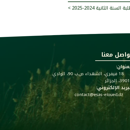
ة السنة الثانية 2024-2025
واصل معنا
عنوان:
18 فيفري، الشهداء ص.ب 90، الوادي
39، الجزائر
بريد الإلكتروني:
contact@esas-eloued.dz