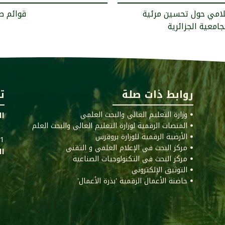
لامي حول تحسين مرئية
< قوائم طلب
روابط ذات صلة
ت
ꔷ وزارة التعليم العالي والبحث العلمي
ال
ꔷ المنصات الرقمية لوزارة التعليم العالي والبحث العلم
ꔷ الأرضية الرقمية للوزارة بروقرس
011
ꔷ مركز البحث في الإعلام العلمي و التقني
ال
ꔷ مركز البحث في التكنولوجيات الصناعية
ꔷ التوثيق الإلكتروني
ꔷ حاضنة الأعمال الرقمية 'بذرة الأعمال'