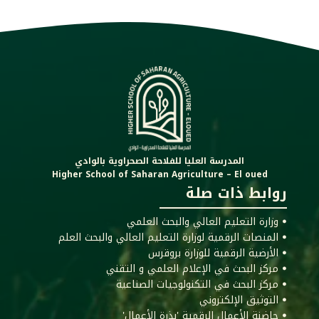
المدرسة العليا للفلاحة الصحراوية بالوادي
Higher School of Saharan Agriculture – El oued
روابط ذات صلة
ꔷ وزارة التعليم العالي والبحث العلمي
ꔷ المنصات الرقمية لوزارة التعليم العالي والبحث العلم
ꔷ الأرضية الرقمية للوزارة بروقرس
ꔷ مركز البحث في الإعلام العلمي و التقني
ꔷ مركز البحث في التكنولوجيات الصناعية
ꔷ التوثيق الإلكتروني
ꔷ حاضنة الأعمال الرقمية 'بذرة الأعمال'