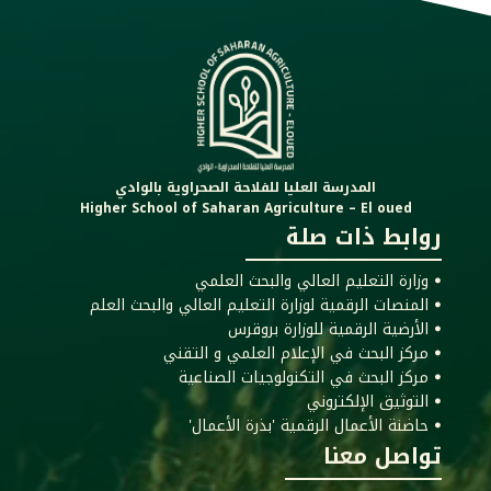
المدرسة العليا للفلاحة الصحراوية بالوادي
Higher School of Saharan Agriculture – El oued
روابط ذات صلة
ꔷ وزارة التعليم العالي والبحث العلمي
ꔷ المنصات الرقمية لوزارة التعليم العالي والبحث العلم
ꔷ الأرضية الرقمية للوزارة بروقرس
ꔷ مركز البحث في الإعلام العلمي و التقني
ꔷ مركز البحث في التكنولوجيات الصناعية
ꔷ التوثيق الإلكتروني
ꔷ حاضنة الأعمال الرقمية 'بذرة الأعمال'
تواصل معنا