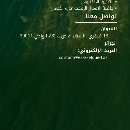
ꔷ التوثيق الإلكتروني
ꔷ حاضنة الأعمال الرقمية 'بذرة الأعمال'
تواصل معنا
العنوان:
18 فيفري، الشهداء ص.ب 90، الوادي 39011،
الجزائر
البريد الإلكتروني:
contact@esas-eloued.dz