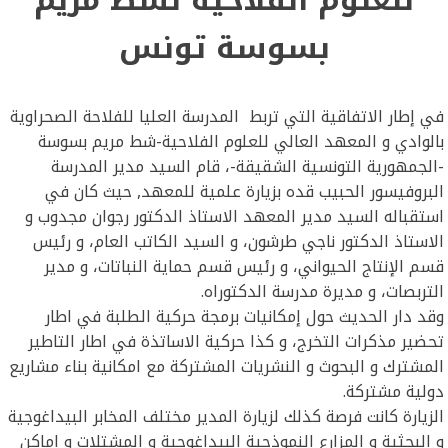
بسوسة تونس
في إطار الاتفاقية التي تربط المدرسة العليا للفلاحة الصحراوية
بالوادي و المعهد العالي للعلوم الفلاحية-شط مريم بسوسة
-الجمهورية التونسية الشقيقة-، قام السيد مدير المدرسة
البروفيسور الحبيب قده بزيارة علمية للمعهد, حيث كان في
استقباله السيد مدير المعهد الاستاذ الدكتور رجوان مجدوب و
الاستاذ الدكتور ناجي طرشون، و السيد الكاتب العام، و رئيس
قسم الإنتاج الحيواني، و رئيس قسم حماية النباتات، و مدير
التربصات، و مديرة مدرسة الدكتوراه.
وقد دار الحديث حول إمكانيات برمجة حركية الطلبة في اطار
تحضير مذكرات التخرج، و كذا حركية الاساتذة في اطار التاطير
المشترك و البحوث و النشريات المشتركة مع امكانية بناء مشاريع
دولية مشتركة.
الزيارة كانت فرصة كذلك لزيارة المدير مختلف المخابر البيداغوجية
و البحثية و المزارع النموذجية البيداغوجية و المشتلات و اماكن