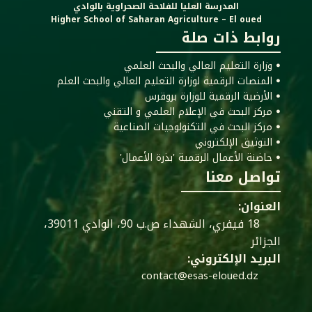
المدرسة العليا للفلاحة الصحراوية بالوادي
Higher School of Saharan Agriculture – El oued
روابط ذات صلة
ꔷ وزارة التعليم العالي والبحث العلمي
ꔷ المنصات الرقمية لوزارة التعليم العالي والبحث العلم
ꔷ الأرضية الرقمية للوزارة بروقرس
ꔷ مركز البحث في الإعلام العلمي و التقني
ꔷ مركز البحث في التكنولوجيات الصناعية
ꔷ التوثيق الإلكتروني
ꔷ حاضنة الأعمال الرقمية 'بذرة الأعمال'
تواصل معنا
العنوان:
18 فيفري، الشهداء ص.ب 90، الوادي 39011،
الجزائر
البريد الإلكتروني:
contact@esas-eloued.dz