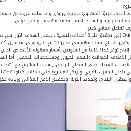
وع.
، اعضاء فريق المشروع: د. ويزة جرودي و د. سليم عزيب من جامعة 
احة الصحراوية و السيد باديس محمد مهندس و خبير دولي.
ف تفاعل ايجابي كبير.
للعلم يسعى مشروع Quinoa4Med إلى تحقيق ثلاثة أهداف رئيسية . يتمثل الهدف ال
 وتغير المناخ، مما يسهم في تعزيز التنوع البيولوجي وتحسين كفاءة 
تاج توفر غذاءً خالياً من الغلوتين بأسعار معقولة للأشخاص الذين 
ل الأعلاف الحيوانية والفحم الحيوي ومستحضرات التجميل. أما اله
في بلدان المغرب العربي. ويرتكز المشروع على سلالات كينوا مُحسّن
واستقرار الإنتاج، وتجديد التربة، وتحقيق الأمن الغذائي وزيادة دخل