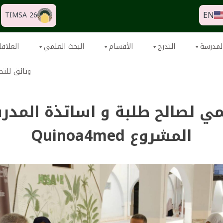
EN
TIMSA 26
لمدرسة
التدرج
الأقسام
البحث العلمي
العلاقا
وثائق للتح
ي لصالح طلبة و اساتذة المدر
المشروع Quinoa4med