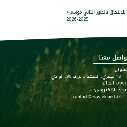
< إعلان عن المسابقة الوطنية للإلتحاق بالطور الثاني موسم
2025-2026
واصل معنا
عنوان:
18 فيفري، الشهداء ص.ب 90، الوادي
39، الجزائر
بريد الإلكتروني:
contact@esas-eloued.dz