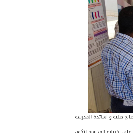
وم الثلاثاء 29 أفريل 2025 تنظيم يوم علمي لصالح طلبة و اساتذة المدرسة
على اختياره المدرسة لتكون