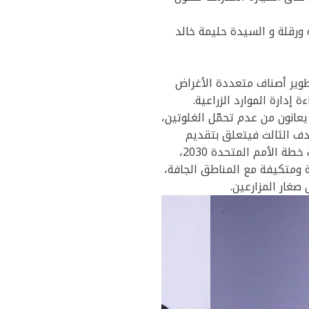
ورقلة و السيدة حليمة خالد
أول في تطوير أصناف متعددة الأغراض
إدارة الموارد الزراعية.
يعانون من عدم تحمّل الغلوتين،
دف الثالث فيتعلق بتقديم
المشورة والدعم وفرص التواصل لأصحاب المصلحة في القطاع الزراعي. ينسجم المشروع مع أهداف خطة الأمم المتحدة 2030،
ة ومتكيفة مع المناطق الجافة،
 صغار المزارعين.