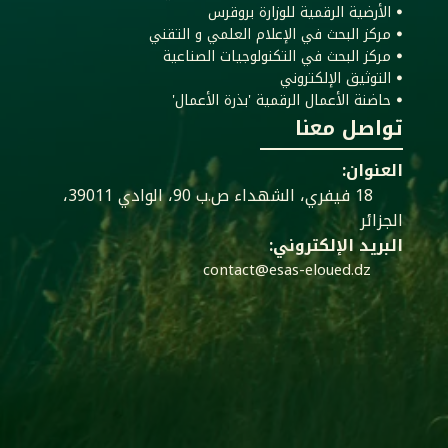
ꔷ الأرضية الرقمية للوزارة بروقرس
ꔷ مركز البحث في الإعلام العلمي و التقني
ꔷ مركز البحث في التكنولوجيات الصناعية
ꔷ التوثيق الإلكتروني
ꔷ حاضنة الأعمال الرقمية 'بذرة الأعمال'
تواصل معنا
العنوان:
18 فيفري، الشهداء ص.ب 90، الوادي 39011،
الجزائر
البريد الإلكتروني:
contact@esas-eloued.dz