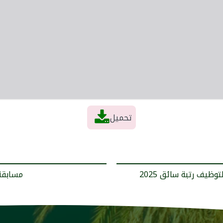
تحميل
< مسابق