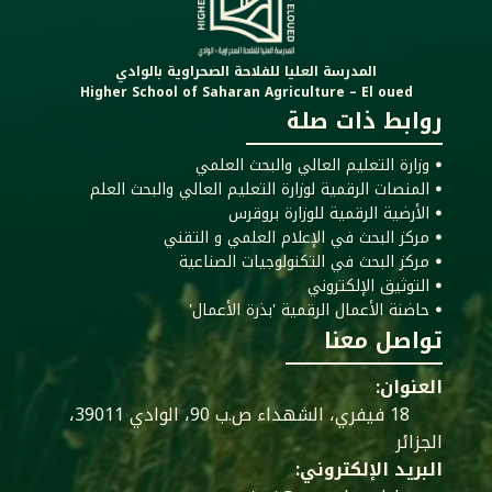
المدرسة العليا للفلاحة الصحراوية بالوادي
Higher School of Saharan Agriculture – El oued
روابط ذات صلة
ꔷ وزارة التعليم العالي والبحث العلمي
ꔷ المنصات الرقمية لوزارة التعليم العالي والبحث العلم
ꔷ الأرضية الرقمية للوزارة بروقرس
ꔷ مركز البحث في الإعلام العلمي و التقني
ꔷ مركز البحث في التكنولوجيات الصناعية
ꔷ التوثيق الإلكتروني
ꔷ حاضنة الأعمال الرقمية 'بذرة الأعمال'
تواصل معنا
العنوان:
18 فيفري، الشهداء ص.ب 90، الوادي 39011،
الجزائر
البريد الإلكتروني: