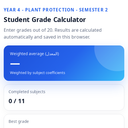
YEAR 4 - PLANT PROTECTION - SEMESTER 2
Student Grade Calculator
Enter grades out of 20. Results are calculated
automatically and saved in this browser.
Weighted average
(المعدل)
—
Weighted by subject coefficients
Completed subjects
0 / 11
Best grade