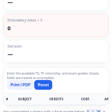
—
Eliminatory notes < 5
0
Decision
—
Enter the available TD, TP, internship, and exam grades. Empty
fields are treated as incomplete.
Print / PDF
Reset
#
SUBJECT
CREDITS
COEF.
AP
Any completed subject with a final grade below
is
5 / 20