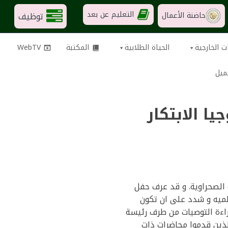
التعليم عن بعد
توظيف
حاضنة الأعمال
ت الخارجية
الحياة الطلابية
المكتبة
WebTV
ميل
ا الابتكار
ة الفلاحة الصحراوية. و قد عرف حفل
ظميه و شدد على ان تكون
راءة التوصيات من طرف رئيسة
لذين قدموا محاضرات ذات