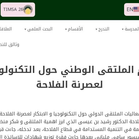
EN
TIMSA 26
لمدرسة
التدرج
الأقسام
البحث العلمي
العلاقا
وثائق للتح
الملتقى الوطني حول التكنولوجي
لعصرنة الفلاحة
تمت اليوم 21 نوفمبر 2024 فعاليات الملتقى الدولي حول التكنولوجيا و الابتكار لعصرن
لفلاحة الدكتور رشيد بن عيسى الذي ابرز اهمية الملتقى و شكر من
مة في التنمية المستدامة في قطاع الفلاحة، بعد تدخله، جاءت ق
فيسور_سامي_ملياني. بعدها جاءت فقرة توزيع شهادات للاساتذة ا