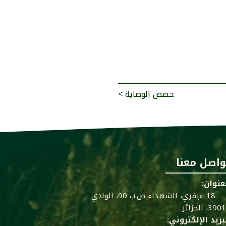
< حصص الوصاية
واصل معنا
عنوان:
18 فيفري، الشهداء ص.ب 90، الوادي
39، الجزائر
بريد الإلكتروني: