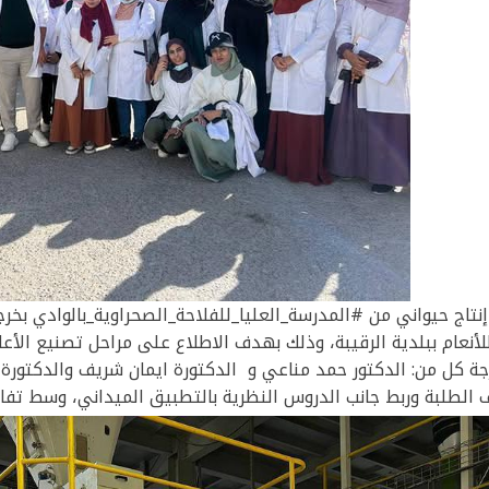
نتاج حيواني من #المدرسة_العليا_للفلاحة_الصحراوية_بالوادي بخ
للأنعام ببلدية الرقيبة، وذلك بهدف الاطلاع على مراحل تصنيع الأعل
جة كل من:
الدكتور حمد مناعي و الدكتورة ايمان شريف و
الدكتورة 
ف الطلبة وربط جانب الدروس النظرية بالتطبيق الميداني، وسط تف