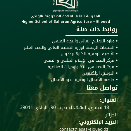
المدرسة العليا للفلاحة الصحراوية بالوادي
Higher School of Saharan Agriculture – El oued
روابط ذات صلة
ꔷ وزارة التعليم العالي والبحث العلمي
ꔷ المنصات الرقمية لوزارة التعليم العالي والبحث العلم
ꔷ الأرضية الرقمية للوزارة بروقرس
ꔷ مركز البحث في الإعلام العلمي و التقني
ꔷ مركز البحث في التكنولوجيات الصناعية
ꔷ التوثيق الإلكتروني
ꔷ حاضنة الأعمال الرقمية 'بذرة الأعمال'
تواصل معنا
العنوان:
18 فيفري، الشهداء ص.ب 90، الوادي 39011،
الجزائر
البريد الإلكتروني:
contact@esas-eloued.dz