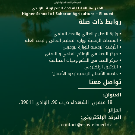
المدرسة العليا للفلاحة الصحراوية بالوادي
Higher School of Saharan Agriculture – El oued
روابط ذات صلة
ꔷ وزارة التعليم العالي والبحث العلمي
ꔷ المنصات الرقمية لوزارة التعليم العالي والبحث العلم
ꔷ الأرضية الرقمية للوزارة بروقرس
ꔷ مركز البحث في الإعلام العلمي و التقني
ꔷ مركز البحث في التكنولوجيات الصناعية
ꔷ التوثيق الإلكتروني
ꔷ حاضنة الأعمال الرقمية 'بذرة الأعمال'
تواصل معنا
العنوان:
18 فيفري، الشهداء ص.ب 90، الوادي 39011،
الجزائر
البريد الإلكتروني:
contact@esas-eloued.dz