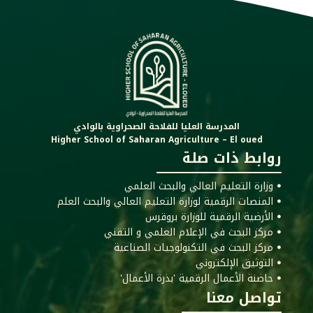
المدرسة العليا للفلاحة الصحراوية بالوادي
Higher School of Saharan Agriculture – El oued
روابط ذات صلة
ꔷ وزارة التعليم العالي والبحث العلمي
ꔷ المنصات الرقمية لوزارة التعليم العالي والبحث العلم
ꔷ الأرضية الرقمية للوزارة بروقرس
ꔷ مركز البحث في الإعلام العلمي و التقني
ꔷ مركز البحث في التكنولوجيات الصناعية
ꔷ التوثيق الإلكتروني
ꔷ حاضنة الأعمال الرقمية 'بذرة الأعمال'
تواصل معنا