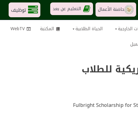
التعليم عن بعد
توظيف
حاضنة الأعمال
ت الخارجية
الحياة الطلابية
المكتبة
WebTV
ميل
"فولبرايت Fulbright" الأمريكية للطلاب
Fulbright Scholarship for St