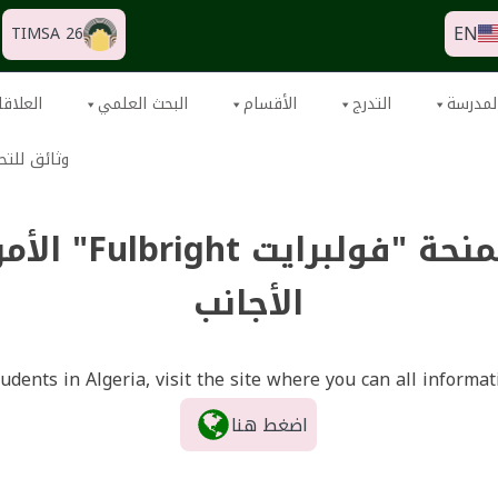
EN
TIMSA 26
لمدرسة
التدرج
الأقسام
البحث العلمي
العلاقا
وثائق للتح
فتح الترشح لمنحة 
الأجانب
udents in Algeria, visit the site where you can all informa
اضغط هنا