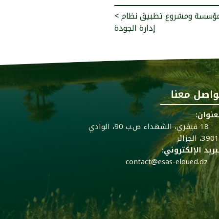
< لقاء حول تأسيس مشروع المؤسسة ومشروع تطبيق نظام
إدارة الجودة
واصل معنا
عنوان:
18 فيفري، الشهداء ص.ب 90، الوادي
39، الجزائر
بريد الإلكتروني:
contact@esas-eloued.dz