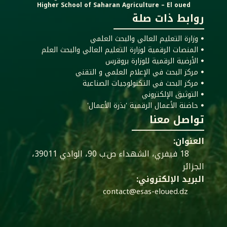
Higher School of Saharan Agriculture – El oued
روابط ذات صلة
ꔷ وزارة التعليم العالي والبحث العلمي
ꔷ المنصات الرقمية لوزارة التعليم العالي والبحث العلم
ꔷ الأرضية الرقمية للوزارة بروقرس
ꔷ مركز البحث في الإعلام العلمي و التقني
ꔷ مركز البحث في التكنولوجيات الصناعية
ꔷ التوثيق الإلكتروني
ꔷ حاضنة الأعمال الرقمية 'بذرة الأعمال'
تواصل معنا
العنوان:
18 فيفري، الشهداء ص.ب 90، الوادي 39011،
الجزائر
البريد الإلكتروني:
contact@esas-eloued.dz