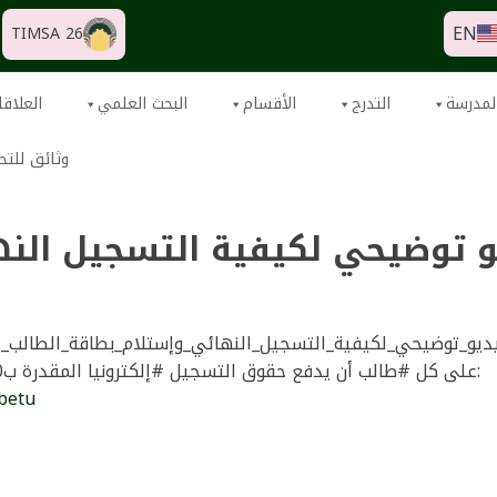
EN
TIMSA 26
لمدرسة
التدرج
الأقسام
البحث العلمي
العلاقا
وثائق للتح
 توضيحي لكيفية التسجيل الن
يديو_توضيحي_لكيفية_التسجيل_النهائي_وإستلام_بطاقة_الطالب_ا
🔴 على كل #طالب أن يدفع حقوق التسجيل #إلكترونيا المقدرة ب200دج عبر #المنصة_الرقمية:
betu