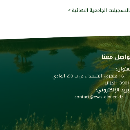
بالتسجيلات الجامعية النهائية
واصل معنا
عنوان:
18 فيفري، الشهداء ص.ب 90، الوادي
39، الجزائر
بريد الإلكتروني:
contact@esas-eloued.dz