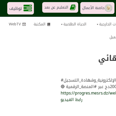
التعليم عن بعد
توظيف
حاضنة الأعمال
ت الخارجية
الحياة الطلابية
المكتبة
WebTV
ميل
هائي
لإلكترونية_وشهادة_التسجيل
https://progres.mesrs.dz/we
رابط الفيديو