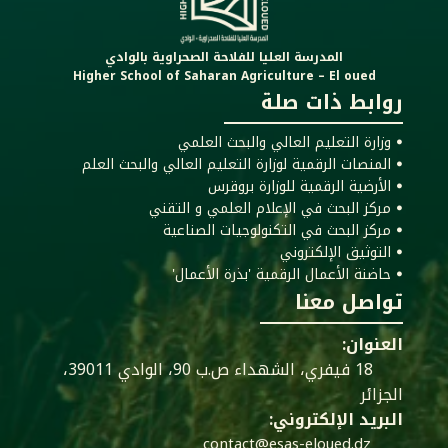
المدرسة العليا للفلاحة الصحراوية بالوادي
Higher School of Saharan Agriculture – El oued
روابط ذات صلة
ꔷ وزارة التعليم العالي والبحث العلمي
ꔷ المنصات الرقمية لوزارة التعليم العالي والبحث العلم
ꔷ الأرضية الرقمية للوزارة بروقرس
ꔷ مركز البحث في الإعلام العلمي و التقني
ꔷ مركز البحث في التكنولوجيات الصناعية
ꔷ التوثيق الإلكتروني
ꔷ حاضنة الأعمال الرقمية 'بذرة الأعمال'
تواصل معنا
العنوان:
18 فيفري، الشهداء ص.ب 90، الوادي 39011،
الجزائر
البريد الإلكتروني:
contact@esas-eloued.dz