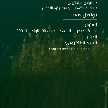
ꔷ التوثيق الإلكتروني
ꔷ حاضنة الأعمال الرقمية 'بذرة الأعمال'
تواصل معنا
العنوان:
18 فيفري، الشهداء ص.ب 90، الوادي 39011،
الجزائر
البريد الإلكتروني:
contact@esas-eloued.dz