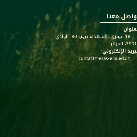
واصل معنا
عنوان:
18 فيفري، الشهداء ص.ب 90، الوادي
39، الجزائر
بريد الإلكتروني:
contact@esas-eloued.dz