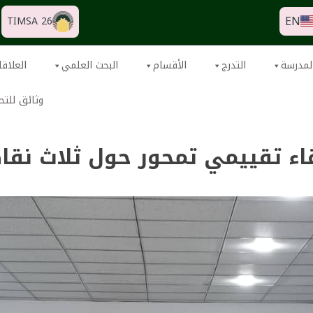
EN
TIMSA 26
لمدرسة
التدرج
الأقسام
البحث العلمي
العلاقا
وثائق للتح
اء تقييمي تمحور حول ثلاث نقا