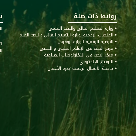
روابط ذات صلة
ت
ꔷ وزارة التعليم العالي والبحث العلمي
ال
ꔷ المنصات الرقمية لوزارة التعليم العالي والبحث العلم
ꔷ الأرضية الرقمية للوزارة بروقرس
011
ꔷ مركز البحث في الإعلام العلمي و التقني
ال
ꔷ مركز البحث في التكنولوجيات الصناعية
ꔷ التوثيق الإلكتروني
ꔷ حاضنة الأعمال الرقمية 'بذرة الأعمال'