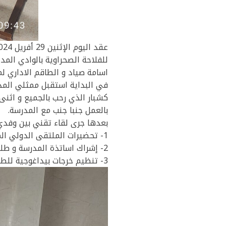
للفلاحة الصحراوية بالوادي المد
اسامة صياد و الطاقم الاداري لم
في البداية استقبل ممثلي الم
كشبار الذي رحب بالجميع و اثنى
بالعمل جنبا جنب مع المدرسة.
بعدها جرى لقاء تقني بين وفدي 
1- تحضيرات الملتقى الدولي المزمع تنظيمه خلال شهر نوفمبر 2024؛ و
2- إشراك اساتذة المدرسة و طلبتها في تحضير و تنفيد المشاريع المستقبلية؛ و
3- تنظيم خرجات بيداغوجية للطلبة للمقر الرئيسي لمركز البحث و محطاته التجريبية بولاية بسكرة.