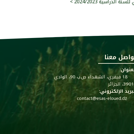
ة الدراسية 2024/2023
واصل معنا
عنوان:
18 فيفري، الشهداء ص.ب 90، الوادي
39، الجزائر
بريد الإلكتروني:
contact@esas-eloued.dz