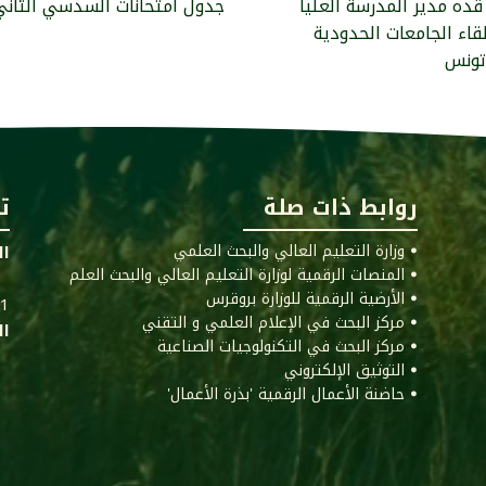
قده مدير المدرسة العليا
< جدول امتحانات السدسي الثاني للسن
قاء الجامعات الحدودية
روابط ذات صلة
ت
ꔷ وزارة التعليم العالي والبحث العلمي
ال
ꔷ المنصات الرقمية لوزارة التعليم العالي والبحث العلم
ꔷ الأرضية الرقمية للوزارة بروقرس
011
ꔷ مركز البحث في الإعلام العلمي و التقني
ال
ꔷ مركز البحث في التكنولوجيات الصناعية
ꔷ التوثيق الإلكتروني
ꔷ حاضنة الأعمال الرقمية 'بذرة الأعمال'