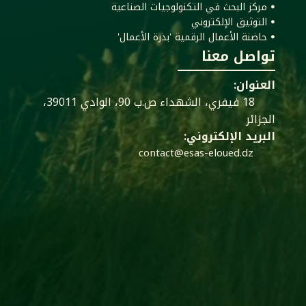
ꔷ مركز البحث في التكنولوجيات الصناعية
ꔷ التوثيق الإلكتروني
ꔷ حاضنة الأعمال الرقمية 'بذرة الأعمال'
تواصل معنا
العنوان:
18 فيفري، الشهداء ص.ب 90، الوادي 39011،
الجزائر
البريد الإلكتروني:
contact@esas-eloued.dz