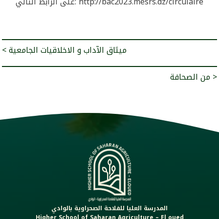
على الرابط التالي: http://bac2023.mesrs.dz/circulaire
< ميثاق الآداب و الاخلاقيات الجامعية
من الصحافة >
المدرسة العليا للفلاحة الصحراوية بالوادي
Higher School of Saharan Agriculture – El oued