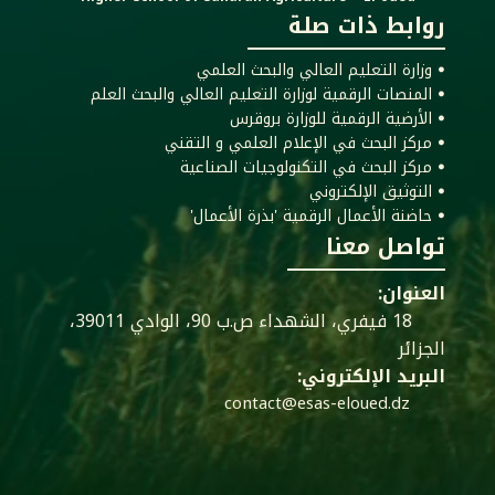
روابط ذات صلة
ꔷ وزارة التعليم العالي والبحث العلمي
ꔷ المنصات الرقمية لوزارة التعليم العالي والبحث العلم
ꔷ الأرضية الرقمية للوزارة بروقرس
ꔷ مركز البحث في الإعلام العلمي و التقني
ꔷ مركز البحث في التكنولوجيات الصناعية
ꔷ التوثيق الإلكتروني
ꔷ حاضنة الأعمال الرقمية 'بذرة الأعمال'
تواصل معنا
العنوان:
18 فيفري، الشهداء ص.ب 90، الوادي 39011،
الجزائر
البريد الإلكتروني:
contact@esas-eloued.dz