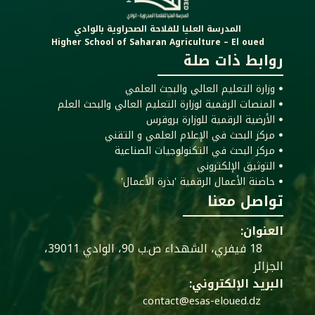
المدرسة العليا للفلاحة الصحراوية بالوادي
Higher School of Saharan Agriculture – El oued
روابط ذات صلة
ꔷ وزارة التعليم العالي والبحث العلمي
ꔷ المنصات الرقمية لوزارة التعليم العالي والبحث العلم
ꔷ الأرضية الرقمية للوزارة بروقرس
ꔷ مركز البحث في الإعلام العلمي و التقني
ꔷ مركز البحث في التكنولوجيات الصناعية
ꔷ التوثيق الإلكتروني
ꔷ حاضنة الأعمال الرقمية 'بذرة الأعمال'
تواصل معنا
العنوان:
18 فيفري، الشهداء ص.ب 90، الوادي 39011،
الجزائر
البريد الإلكتروني:
contact@esas-eloued.dz