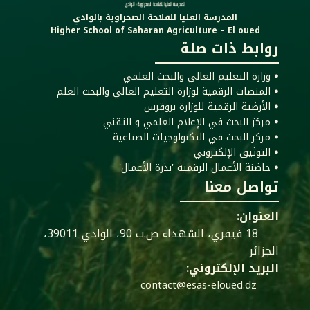
المدرسة العليا للفلاحة الصحراوية بالوادي
Higher School of Saharan Agriculture – El oued
روابط ذات صلة
ꔷ وزارة التعليم العالي والبحث العلمي
ꔷ المنصات الرقمية لوزارة التعليم العالي والبحث العلم
ꔷ الأرضية الرقمية للوزارة بروقرس
ꔷ مركز البحث في الإعلام العلمي و التقني
ꔷ مركز البحث في التكنولوجيات الصناعية
ꔷ التوثيق الإلكتروني
ꔷ حاضنة الأعمال الرقمية 'بذرة الأعمال'
تواصل معنا
العنوان:
18 فيفري، الشهداء ص.ب 90، الوادي 39011،
الجزائر
البريد الإلكتروني:
contact@esas-eloued.dz