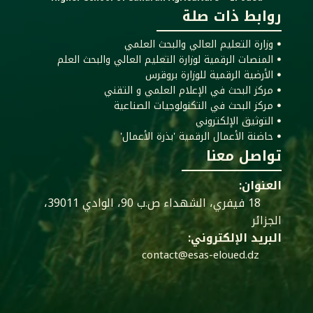
روابط ذات صلة
ꔷ وزارة التعليم العالي والبحث العلمي
ꔷ المنصات الرقمية لوزارة التعليم العالي والبحث العلم
ꔷ الأرضية الرقمية للوزارة بروقرس
ꔷ مركز البحث في الإعلام العلمي و التقني
ꔷ مركز البحث في التكنولوجيات الصناعية
ꔷ التوثيق الإلكتروني
ꔷ حاضنة الأعمال الرقمية 'بذرة الأعمال'
تواصل معنا
العنوان:
18 فيفري، الشهداء ص.ب 90، الوادي 39011،
الجزائر
البريد الإلكتروني:
contact@esas-eloued.dz