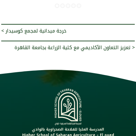
< خرجة ميدانية لمجمع كوسيدار
تعزيز التعاون الأكاديمي مع كلية الزراعة بجامعة القاهرة >
المدرسة العليا للفلاحة الصحراوية بالوادي
Higher School of Saharan Agriculture – El oued