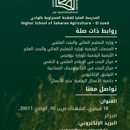
المدرسة العليا للفلاحة الصحراوية بالوادي
Higher School of Saharan Agriculture – El oued
روابط ذات صلة
ꔷ وزارة التعليم العالي والبحث العلمي
ꔷ المنصات الرقمية لوزارة التعليم العالي والبحث العلم
ꔷ الأرضية الرقمية للوزارة بروقرس
ꔷ مركز البحث في الإعلام العلمي و التقني
ꔷ مركز البحث في التكنولوجيات الصناعية
ꔷ التوثيق الإلكتروني
ꔷ حاضنة الأعمال الرقمية 'بذرة الأعمال'
تواصل معنا
العنوان:
18 فيفري، الشهداء ص.ب 90، الوادي 39011،
الجزائر
البريد الإلكتروني: