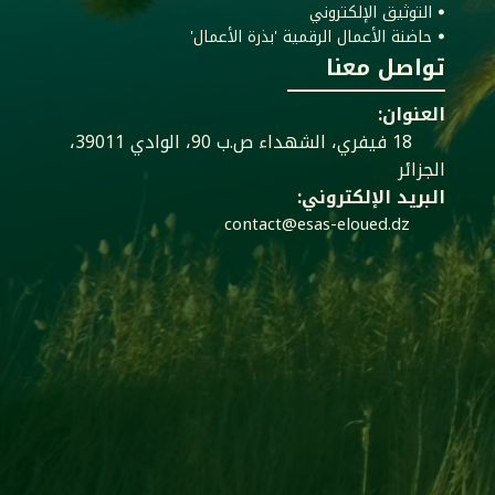
ꔷ التوثيق الإلكتروني
ꔷ حاضنة الأعمال الرقمية 'بذرة الأعمال'
تواصل معنا
العنوان:
18 فيفري، الشهداء ص.ب 90، الوادي 39011،
الجزائر
البريد الإلكتروني:
contact@esas-eloued.dz