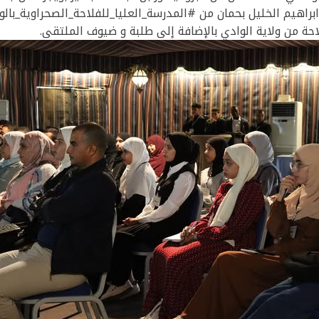
براهيم الخليل بحمان من #المدرسة_العليا_للفلاحة_الصحراوية_بالو
ة من ولاية الوادي بالإضافة إلى طلبة و ضيوف الملتقى.