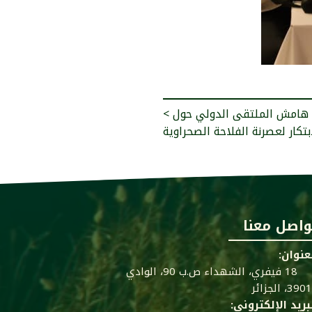
< تنظيم طاولة مستديرة على هامش الملتقى الدولي حول
ابتكار لعصرنة الفلاحة الصحراوية
واصل معنا
عنوان:
18 فيفري، الشهداء ص.ب 90، الوادي
39، الجزائر
بريد الإلكتروني: