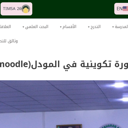
EN
TIMSA 26
لمدرسة
التدرج
الأقسام
البحث العلمي
العلاقا
وثائق للتح
رة تكوينية في المودل(moodle)