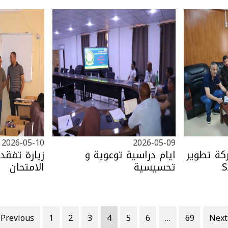
2026-05-10
2026-05-09
كة تطوير
ايام دراسية توعوية و
زيارة تفقد
تحسيسية
الامتحان
 Previous
1
2
3
4
5
6
…
69
Next