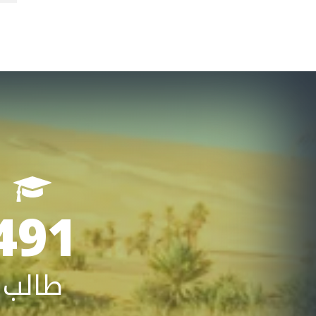
491
طالب