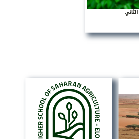
لثاني