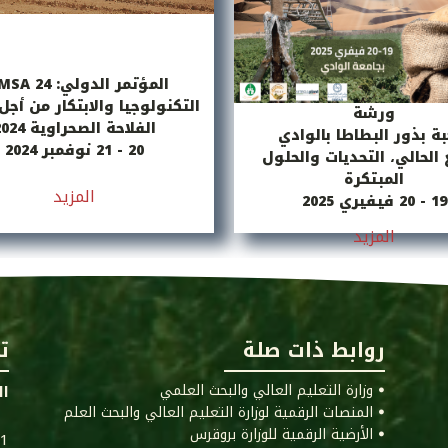
المؤتمر الدولي: TIMSA 24
التكنولوجيا والابتكار من أج
ورشة
الفلاحة الصحراوية 2024
ة بذور البطاطا بالوادي
20 - 21 نوفمبر 2024
الحالي، التحديات والحلول
المبتكرة
المزيد
19 - 20 فيفيري 2025
المزيد
روابط ذات صلة
ت
ꔷ وزارة التعليم العالي والبحث العلمي
ال
ꔷ المنصات الرقمية لوزارة التعليم العالي والبحث العلم
ꔷ الأرضية الرقمية للوزارة بروقرس
011