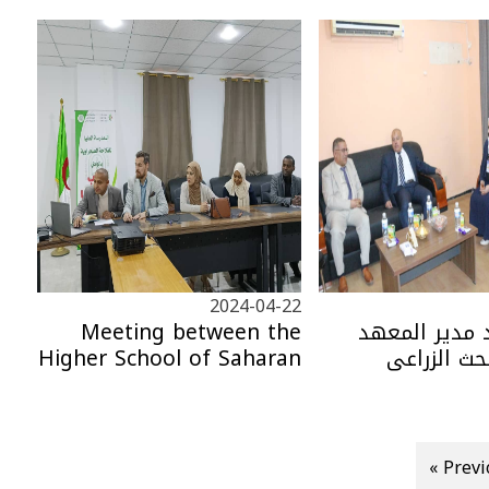
2024-04-22
د مدير المعهد
Meeting between the
حث الزراعي
Higher School of Saharan
Agriculture - El Oued and
the Faculty of Fisheries
and Marine Sciences,
Pancasakti University,
« Prev