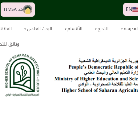
EN
TIMSA 26
لمدرسة
التدرج
الأقسام
البحث العلمي
العلاقا
وثائق للتح