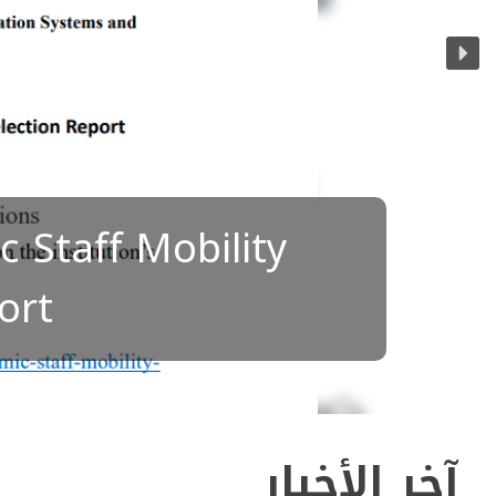
obility
آخر الأخبار