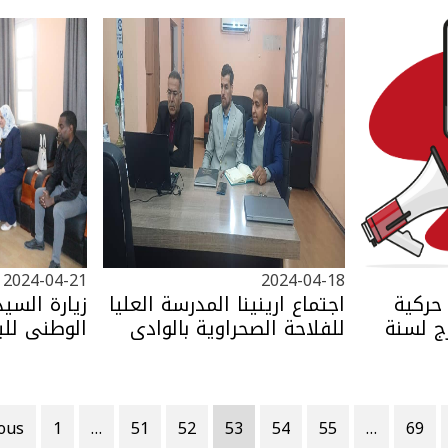
2024-04-21
2024-04-18
 حركية
اجتماع ارينينا المدرسة العليا
زيارة السي
ج لسنة
للفلاحة الصحراوية بالوادي
الوطني للب
خدمين
ious
1
…
51
52
53
54
55
…
69