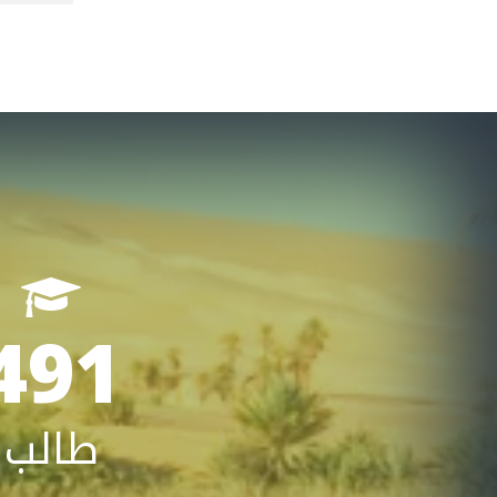
491
طالب