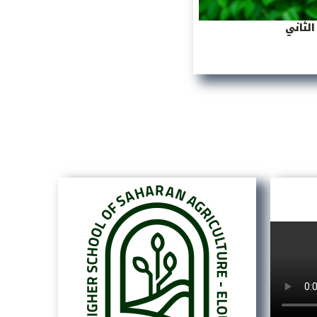
لثاني