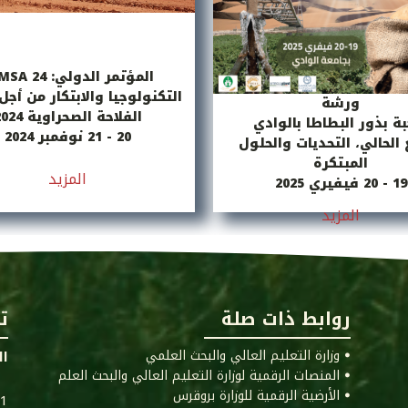
المؤتمر الدولي: TIMSA 24
التكنولوجيا والابتكار من أج
ورشة
الفلاحة الصحراوية 2024
ة بذور البطاطا بالوادي
20 - 21 نوفمبر 2024
الحالي، التحديات والحلول
المبتكرة
المزيد
19 - 20 فيفيري 2025
المزيد
روابط ذات صلة
ت
ꔷ وزارة التعليم العالي والبحث العلمي
ال
ꔷ المنصات الرقمية لوزارة التعليم العالي والبحث العلم
ꔷ الأرضية الرقمية للوزارة بروقرس
011