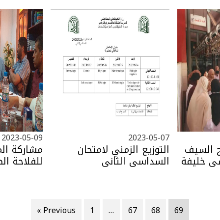
2023-05-09
2023-05-07
بح السيف
التوزيع الزمني لامتحان
مشاركة الم
سي خليفة
السداسي الثاني
للفلاحة الص
في إجتماع 
الصناعة لول
« Previous
1
…
67
68
69