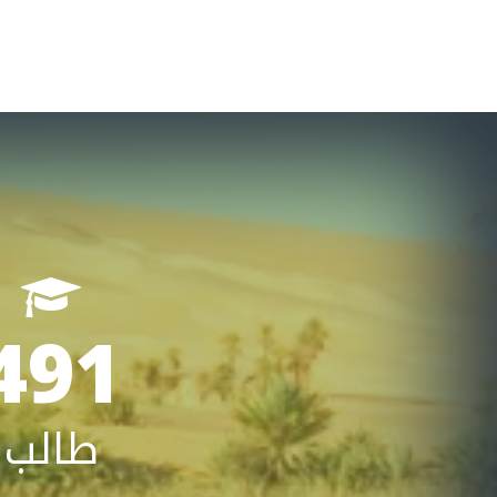
491
طالب