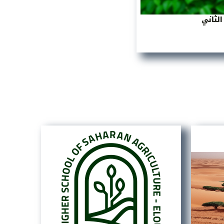
لثاني